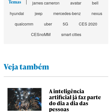
Temas
james cameron
avatar
bell
hyundai
jeep
mercedes-benz
nexus
qualcomm
uber
5G
CES 2020
CESnoMM
smart cities
Veja também
A inteligência
artificial já faz parte
do dia a dia das
pessoas